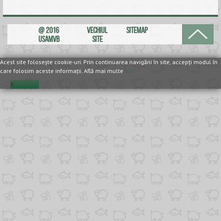
ANUNȚURI
@ 2016
VECHIUL
SITEMAP
ALUMNI
USAMVB
SITE
EVALUARE
Acest site foloseşte cookie-uri. Prin continuarea navigării în site, accepţi modul în
care folosim aceste informaţii. Află mai multe
aici
CONTACT
X