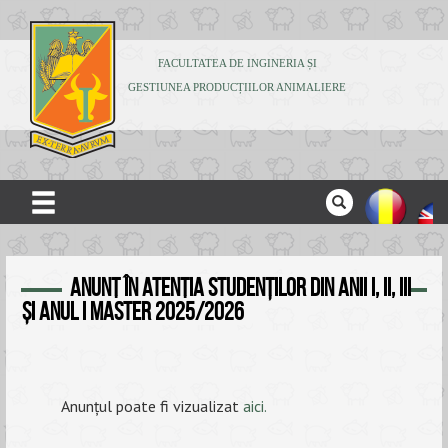
FACULTATEA DE INGINERIA ȘI
GESTIUNEA PRODUCȚIILOR ANIMALIERE
ACASĂ
ANUNȚ în atenția studenților din anii I, II, III
DESPRE NOI
și anul I master 2025/2026
ADMITERE
STUDENȚI
CERCETARE
Anunțul poate fi vizualizat
aici.
PUBLICAȚII