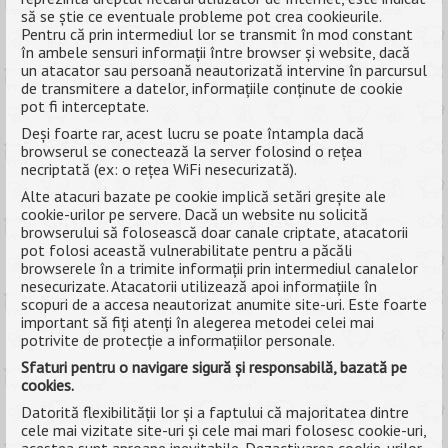
să se știe ce eventuale probleme pot crea cookieurile.
Pentru că prin intermediul lor se transmit în mod constant
în ambele sensuri informații între browser și website, dacă
un atacator sau persoană neautorizată intervine în parcursul
de transmitere a datelor, informațiile conținute de cookie
pot fi interceptate.
Deși foarte rar, acest lucru se poate întampla dacă
browserul se conectează la server folosind o rețea
necriptată (ex: o rețea WiFi nesecurizată).
Alte atacuri bazate pe cookie implică setări greșite ale
cookie-urilor pe servere. Dacă un website nu solicită
browserului să folosească doar canale criptate, atacatorii
pot folosi această vulnerabilitate pentru a păcăli
browserele în a trimite informații prin intermediul canalelor
nesecurizate. Atacatorii utilizează apoi informațiile în
scopuri de a accesa neautorizat anumite site-uri. Este foarte
important să fiți atenți în alegerea metodei celei mai
potrivite de protecție a informațiilor personale.
Sfaturi pentru o navigare sigură și responsabilă, bazată pe
cookies.
Datorită flexibilității lor și a faptului că majoritatea dintre
cele mai vizitate site-uri și cele mai mari folosesc cookie-uri,