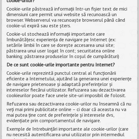
cookie-urilor?
Cookie-urile păstrează informații într-un fișier text de mici
dimensiuni care permit unui website să recunoască un
browser. Webserverul va recunoaște browserul până când
cookie-ul expiră sau este șters.
Cookie-ul stochează informații importante care
îmbunătățesc experiența de navigare pe Internet (ex:
setările limbii în care se dorește accesarea unui site;
păstrarea unui user logat în cont; securitatea online
banking; păstrarea produselor în coșul de cumpărături)
De ce sunt cookie-urile importante pentru Internet?
Cookie-urile reprezintă punctul central al funcționării
eficiente a Internetului, ajutând la generarea unei experiențe
de navigare prietenoase și adaptată preferințelor și
intereselor fiecărui utilizator. Refuzarea sau dezactivarea
cookieurilor poate face unele site-uri imposibil de folosit.
Refuzarea sau dezactivarea cookie-urilor nu înseamnă că nu
veți mai primi publicitate online – ci doar că aceasta nu va
mai putea ține cont de preferințele și interesele dvs,
evidențiate prin comportamentul de navigare.
Exemple de întrebuințări importante ale cookie-urilor (care
nu necesită autentificarea unui utilizator prin intermediul