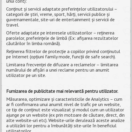
unui cont):
Conținut și servicii adaptate preferințelor utilizatorului –
categorii de știri, vreme, sport, hărți, servicii publice și
guvernamentale, site-uri de entertainment și servicii de
travel.
Oferte adaptate pe interesele utilizatorilor – reținerea
parolelor, preferințele de limbă (Ex: afișarea rezultatelor
căutărilor în limba română).
Reținerea filtrelor de protecție a copiilor privind conținutul
pe Internet (opțiuni family mode, funcții de safe search).
Limitarea frecvenței de difuzare a reclamelor – limitarea
numărului de afișări a unei reclame pentru un anumit
utilizator pe un site.
Furnizarea de publicitate mai relevantă pentru utilizator.
Măsurarea, optimizare și caracteristicile de Analytics – cum
ar fi confirmarea unui anumit nivel de trafic pe un website,
ce tip de conținut este vizualizat și modul cum un utilizator
ajunge pe un website (ex prin motoare de căutare, direct, din
alte website-uri etc). Website-urile derulează aceste analize
a utilizării lor pentru a îmbunătăți site-urile în beneficiul
utilizatorilor.