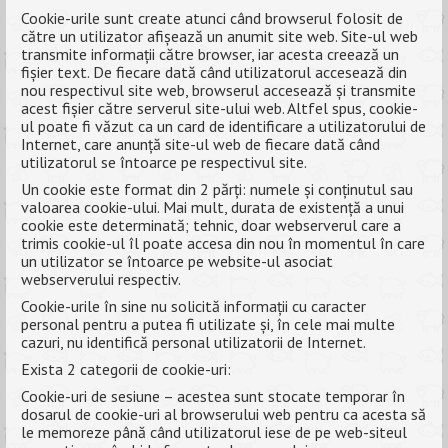
Cookie-urile sunt create atunci când browserul folosit de
către un utilizator afișează un anumit site web. Site-ul web
ANUNȚURI
transmite informații către browser, iar acesta creează un
fișier text. De fiecare dată când utilizatorul accesează din
ALUMNI
nou respectivul site web, browserul accesează și transmite
acest fișier către serverul site-ului web. Altfel spus, cookie-
EVALUARE
ul poate fi văzut ca un card de identificare a utilizatorului de
Internet, care anunță site-ul web de fiecare dată când
CONTACT
utilizatorul se întoarce pe respectivul site.
Un cookie este format din 2 părți: numele și conținutul sau
valoarea cookie-ului. Mai mult, durata de existență a unui
cookie este determinată; tehnic, doar webserverul care a
trimis cookie-ul îl poate accesa din nou în momentul în care
un utilizator se întoarce pe website-ul asociat
webserverului respectiv.
Cookie-urile în sine nu solicită informații cu caracter
personal pentru a putea fi utilizate și, în cele mai multe
cazuri, nu identifică personal utilizatorii de Internet.
Exista 2 categorii de cookie-uri:
Cookie-uri de sesiune – acestea sunt stocate temporar în
dosarul de cookie-uri al browserului web pentru ca acesta să
le memoreze până când utilizatorul iese de pe web-siteul