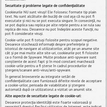
Securitate și probleme legate de confidențialitate
Cookieurile NU sunt viruși! Ele folosesc formate tip plain
text. Nu sunt alcătuite din bucăți de cod așa că nu pot fi
executate și nici nu se pot executa singure. În consecință, nu
se pot duplica sau replica pe alte rețele pentru a se rula sau
replica din nou. Deoarece nu pot îndeplini aceste funcții, nu
pot fi considerate viruși.
Cookie-urile pot fi totuși folosite pentru scopuri negative.
Deoarece stochează informații despre preferințele și
istoricul de navigare al utilizatorilor, atât pe un anume site
cât și pe mai multe alte site-uri, cookieurile pot fi folosite
ca o formă de Spyware. Multe produse anti-spyware sunt
conștiente de acest fapt și în mod constant marchează
cookie-urile pentru a fi șterse în cadrul procedurilor de
ștergere/scanare anti-virus/anti-spyware.
În general browserele au integrate setări de
confidențialitate care furnizează diferite nivele de acceptare
a cookie-urilor, perioada de valabilitate și ștergere
automată după ce utilizatorul a vizitat un anumit site.
Alte aspecte de securitate legate de cookie-uri:
Deoarece protecția identității este foarte valoroasă și
reprezintă dreptul fiecărui utilizator de Internet, este indicat