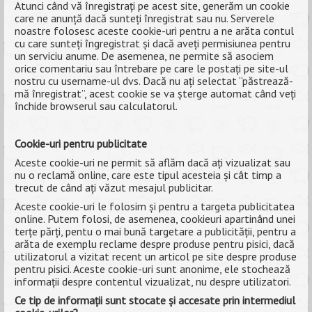
Atunci când vă înregistrați pe acest site, generăm un cookie
care ne anunță dacă sunteți înregistrat sau nu. Serverele
noastre folosesc aceste cookie-uri pentru a ne arăta contul
cu care sunteți îngregistrat și dacă aveți permisiunea pentru
un serviciu anume. De asemenea, ne permite să asociem
orice comentariu sau întrebare pe care le postați pe site-ul
nostru cu username-ul dvs. Dacă nu ați selectat “păstrează-
mă înregistrat”, acest cookie se va șterge automat când veți
închide browserul sau calculatorul.
Cookie-uri pentru publicitate
Aceste cookie-uri ne permit să aflăm dacă ați vizualizat sau
nu o reclamă online, care este tipul acesteia și cât timp a
trecut de când ați văzut mesajul publicitar.
Aceste cookie-uri le folosim și pentru a targeta publicitatea
online. Putem folosi, de asemenea, cookieuri apartinând unei
terțe părți, pentu o mai bună targetare a publicității, pentru a
arăta de exemplu reclame despre produse pentru pisici, dacă
utilizatorul a vizitat recent un articol pe site despre produse
pentru pisici. Aceste cookie-uri sunt anonime, ele stochează
informații despre contentul vizualizat, nu despre utilizatori.
Ce tip de informații sunt stocate și accesate prin intermediul