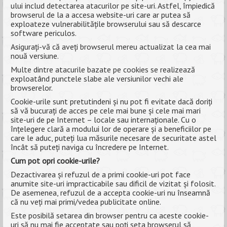
ului includ detectarea atacurilor pe site-uri. Astfel, împiedică
browserul de la a accesa website-uri care ar putea să
exploateze vulnerabilitățile browserului sau să descarce
software periculos.
Asigurați-vă că aveți browserul mereu actualizat la cea mai
nouă versiune.
Multe dintre atacurile bazate pe cookies se realizează
exploatând punctele slabe ale versiunilor vechi ale
browserelor.
Cookie-urile sunt pretutindeni și nu pot fi evitate dacă doriți
să vă bucurați de acces pe cele mai bune și cele mai mari
site-uri de pe Internet – locale sau internaționale. Cu o
înțelegere clară a modului lor de operare și a beneficiilor pe
care le aduc, puteți lua măsurile necesare de securitate astel
încât să puteți naviga cu încredere pe Internet.
Cum pot opri cookie-urile?
Dezactivarea și refuzul de a primi cookie-uri pot face
anumite site-uri impracticabile sau dificil de vizitat și folosit.
De asemenea, refuzul de a accepta cookie-uri nu înseamnă
că nu veți mai primi/vedea publicitate online.
Este posibilă setarea din browser pentru ca aceste cookie-
uri să nu mai fie acceptate sau poți seta browserul să