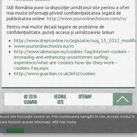
IAB România pune la dispoziție următorul site pentru a oferi
mai multe informații privind confidențialitatea legată de
publicitatea online:
http://www.youronlinechoices.com/ro/
Pentru mai multe detalii legate de probleme de
confidențialitate, puteți accesa și următoarele linkuri:
http://www.dreptonline.ro/legislatie/oug_13_2012_modifica
www.youronlinechoices.eu/ro
http://www.iabeurope.eu/cookies-faq/internet-cookies—
increasing-and-enhancing-yourinternet-surfing-
experience/what-are-cookies-how-do-they-work—
cookies-faq.aspx
http://www.guardian.co.uk/info/cookies
@ 2016
VECHIUL
SITEMAP
USAMVB
SITE
Acest site foloseşte cookie-uri. Prin continuarea navigării în site, accepţi modul în
care folosim aceste informaţii. Află mai multe
aici
X