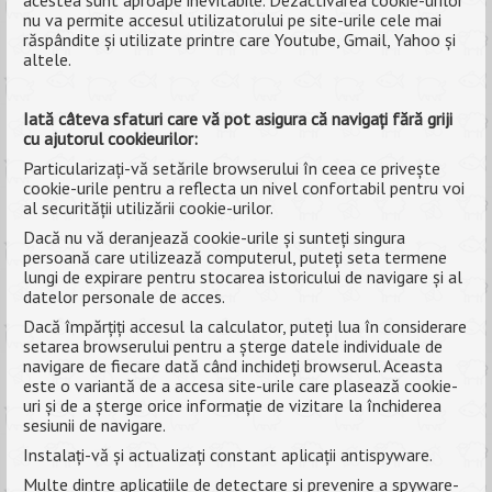
acestea sunt aproape inevitabile. Dezactivarea cookie-urilor
nu va permite accesul utilizatorului pe site-urile cele mai
răspândite și utilizate printre care Youtube, Gmail, Yahoo și
altele.
Iată câteva sfaturi care vă pot asigura că navigați fără griji
cu ajutorul cookieurilor:
Particularizați-vă setările browserului în ceea ce privește
cookie-urile pentru a reflecta un nivel confortabil pentru voi
al securității utilizării cookie-urilor.
Dacă nu vă deranjează cookie-urile și sunteți singura
persoană care utilizează computerul, puteți seta termene
lungi de expirare pentru stocarea istoricului de navigare și al
datelor personale de acces.
Dacă împărțiți accesul la calculator, puteți lua în considerare
setarea browserului pentru a șterge datele individuale de
navigare de fiecare dată când inchideți browserul. Aceasta
este o variantă de a accesa site-urile care plasează cookie-
uri și de a șterge orice informație de vizitare la închiderea
sesiunii de navigare.
Instalați-vă și actualizați constant aplicații antispyware.
Multe dintre aplicațiile de detectare și prevenire a spyware-