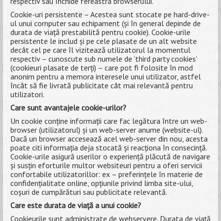
respectiv sau închide fereastra browserului.
Cookie-uri persistente – Acestea sunt stocate pe hard-drive-
ul unui computer sau echipament (și în general depinde de
durata de viață prestabilită pentru cookie). Cookie-urile
persistente le includ și pe cele plasate de un alt website
decât cel pe care îl vizitează utilizatorul la momentul
respectiv – cunoscute sub numele de ‘third party cookies’
(cookieuri plasate de terți) – care pot fi folosite în mod
anonim pentru a memora interesele unui utilizator, astfel
încât să fie livrată publicitate cât mai relevantă pentru
utilizatori.
Care sunt avantajele cookie-urilor?
Un cookie conține informații care fac legătura între un web-
browser (utilizatorul) și un web-server anume (website-ul).
Dacă un browser accesează acel web-server din nou, acesta
poate citi informația deja stocată și reacționa în consecință.
Cookie-urile asigură userilor o experiență plăcută de navigare
și susțin eforturile multor websiteuri pentru a oferi servicii
confortabile utilizatorillor: ex – preferințele în materie de
confidențialitate online, opțiunile privind limba site-ului,
coșuri de cumpărături sau publicitate relevantă.
Care este durata de viață a unui cookie?
Cookieurile sunt administrate de webservere. Durata de viață