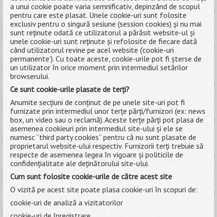
a unui cookie poate varia semnificativ, depinzând de scopul
pentru care este plasat. Unele cookie-uri sunt folosite
exclusiv pentru o singură sesiune (session cookies) și nu mai
sunt reținute odată ce utilizatorul a părăsit website-ul și
unele cookie-uri sunt reținute și refolosite de fiecare dată
când utilizatorul revine pe acel website (‘cookie-uri
permanente’). Cu toate aceste, cookie-urile pot fi șterse de
un utilizator în orice moment prin intermediul setărilor
browserului.
Ce sunt cookie-urile plasate de terți?
Anumite secțiuni de conținut de pe unele site-uri pot fi
furnizate prin intermediul unor terțe părți/furnizori (ex: news
box, un video sau o reclamă). Aceste terțe părți pot plasa de
asemenea cookieuri prin intermediul site-ului și ele se
numesc “third party cookies” pentru că nu sunt plasate de
proprietarul website-ului respectiv. Furnizorii terți trebuie să
respecte de asemenea legea în vigoare și politicile de
confidențialitate ale deținătorului site-ului.
Cum sunt folosite cookie-urile de către acest site
O vizită pe acest site poate plasa cookie-uri în scopuri de:
cookie-uri de analiză a vizitatorilor
cookie-uri de înregistrare