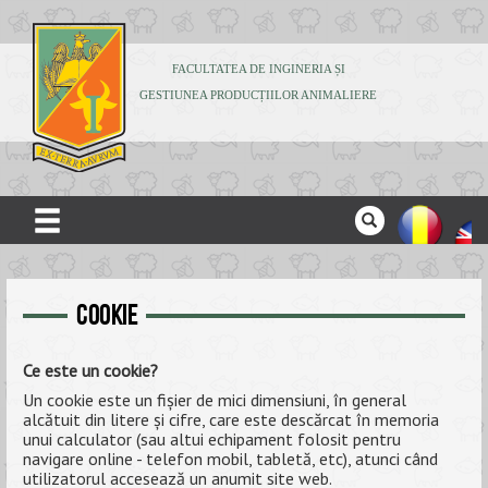
FACULTATEA DE INGINERIA ȘI
GESTIUNEA PRODUCȚIILOR ANIMALIERE
ACASĂ
DESPRE NOI
COOKIE
ADMITERE
Ce este un cookie?
STUDENȚI
Un cookie este un fișier de mici dimensiuni, în general
alcătuit din litere și cifre, care este descărcat în memoria
unui calculator (sau altui echipament folosit pentru
CERCETARE
navigare online - telefon mobil, tabletă, etc), atunci când
utilizatorul accesează un anumit site web.
PUBLICAȚII